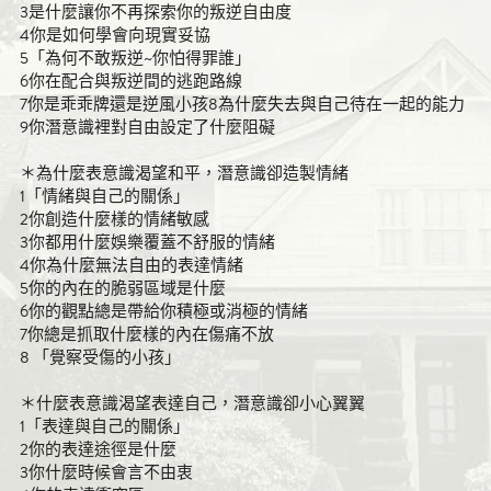
3是什麼讓你不再探索你的叛逆自由度
4你是如何學會向現實妥協
5「為何不敢叛逆~你怕得罪誰」
6你在配合與叛逆間的逃跑路線
7你是乖乖牌還是逆風小孩8為什麼失去與自己待在一起的能力
9你潛意識裡對自由設定了什麼阻礙
＊為什麼表意識渴望和平，潛意識卻造製情緒
1「情緒與自己的關係」
2你創造什麼樣的情緒敏感
3你都用什麼娛樂覆蓋不舒服的情緒
4你為什麼無法自由的表達情緒
5你的內在的脆弱區域是什麼
6你的觀點總是帶給你積極或消極的情緒
7你總是抓取什麼樣的內在傷痛不放
8 「覺察受傷的小孩」
＊什麼表意識渴望表達自己，潛意識卻小心翼翼
1「表達與自己的關係」
2你的表達途徑是什麼
3你什麼時候會言不由衷