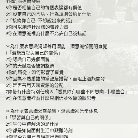
4你的表達衝突區
5你是否相信自己的每個表達都有價值
6你設定自己的言語、行為規則公約是什麼
7「接納你自己~不想說出來的話」
8你可以創造什麼樣的表達力量
9你在潛意識裡為什麼不允許自己說錯話
＊為什麼表意識渴望善用潛能，潛意識卻關閉直覺
1「潛能直覺與自己的關係」
2你認識自己幾個面貌
3你的天賦是否被調整過
4你的屈從，如何影響了直覺
5你因為不熟悉誰的掌聲及讚賞，而阻止潛能開發
6你是否善用天賦資源的分配
7你帶有什麼特別任務 8「看見你有哪些不同想向~串聯整合」
9你在潛意識裡為什麼只相信並依靠頭腦思考
＊為什麼表意識渴望學習，潛意識卻常常休息
1「學習與自己的關係」
2你生命中待解決的是什麼
3你都是如何面對生活中艱難時刻
4你是否對自己曾經提出過問題