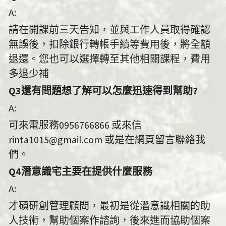
A:
請在開課前三天告知，並與工作人員取得確認
無誤後，扣除銀行轉帳手續等費用後，將全額
退還。您也可以選擇轉至其他相關課程，費用
多退少補
Q3還有問題想了解可以怎麼迅速得到幫助?
A:
可來電服務0956766866 或來信
rinta1015@gmail.com 或是在網頁留言聯絡我
們。
Q4潛意識宅主要在提供什麼服務
A:
才碩研創管理顧問，最初是從潛意識相關的助
人技術，幫助個案作諮詢，後來進而協助個案