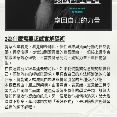
2為什麼需要超感官解碼術
覺察即是看見，看見即是轉化，慣性思維與負面行動將自然剝
落，轉變命運，從覺知到潛意識的檔案開始，一但接上且學會
讀取潛意識心理後，不需要刻意努力、覺察力會不斷自動發
生。
在快速變捷又容易迷失的時代，如果我們能夠有意識的讀懂自
己，傾聽內心的呼喊與需求，用適合自己的方法將流浪的心帶
回家，將能夠大幅減低由想法與情緒引發的各種受苦狀態。
本課程將由十層主題架構，由潛意識、表意識、無意識三種學
習內容共同組合而成，透過有系統步驟化的學習帶領，訓練大
腦如何接收你想給的訊息，另一個是教你如何換過來，給大腦
區域下指令，產出你想要的「美好程式」，是理論與實務練習
並進的線下課程。