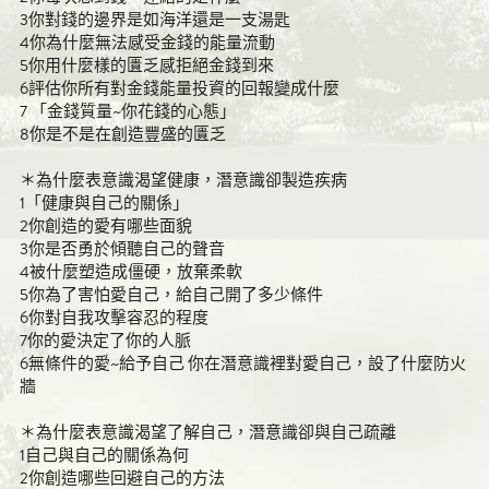
3你對錢的邊界是如海洋還是一支湯匙
4你為什麼無法感受金錢的能量流動
5你用什麼樣的匱乏感拒絕金錢到來
6評估你所有對金錢能量投資的回報變成什麼
7 「金錢質量~你花錢的心態」
8你是不是在創造豐盛的匱乏
＊為什麼表意識渴望健康，潛意識卻製造疾病
1「健康與自己的關係」
2你創造的愛有哪些面貌
3你是否勇於傾聽自己的聲音
4被什麼塑造成僵硬，放棄柔軟
5你為了害怕愛自己，給自己開了多少條件
6你對自我攻擊容忍的程度
7你的愛決定了你的人脈
6無條件的愛~給予自己 你在潛意識裡對愛自己，設了什麼防火
牆
＊為什麼表意識渴望了解自己，潛意識卻與自己疏離
1自己與自己的關係為何
2你創造哪些回避自己的方法