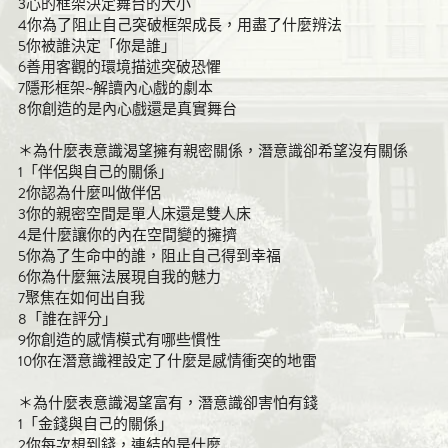
3心的框架決定舞台的大小
4你為了阻止自己突破框架成長，用盡了什麼辨法
5你被誰決定「你是誰」
6善用客觀的環境描述突破恐懼
7隱形框架~解讀內心戲的劇本
8你創造的是內心戲還是真實舞台
＊為什麼表意識渴望擁有親密關係，潛意識卻希望沒有關係
1「伴侶與自己的關係」
2你認為什麼叫做伴侶
3你的親密空間是單人床還是雙人床
4是什麼讓你的內在空間變的擁擠
5你為了生命中的誰，阻止自己得到幸福
6你為什麼無法展現自我的魅力
7聚焦在如何出自我
8「誰在評分」
9你創造的感情模式有哪些慣性
10你在潛意識裡設定了什麼是感情衝突的地雷
＊為什麼表意識渴望富有，潛意識卻害怕有錢
1「金錢與自己的關係」
2你每次想到錢，連結的是什麼