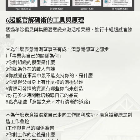
6超感官解碼術的工具與原理
透過移除偏見與集體潛意識來激活松果體，進行十組超感官練
習
＊為什麼表意識渴望事業有成，潛意識卻望之卻步
1「事業與自己的關係為何」
2你對組織的模型是什麼
3你認為外在的敵人有誰
4你感覺在事業中最不能支持你的，是什麼
5你覺得父母身上有什麼樣的消極思維
6實際可發揮的資源有哪些你尚未創造
7你花多少時間栽培領導自己的品質
8點亮哪些「意識之光，才有清晰的道路」
＊為什麼表意識渴望自己走向工作順利成功，潛意識卻總是創
造工作魯蛇
1工作與自己的關係為何
2你對工作的定義是什麼