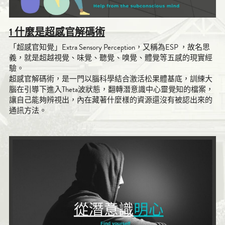
1 什麼是超感官解碼術
「超感官知覺」Extra Sensory Perception，又稱為ESP ，故名思
義，就是超越視覺、味覺、聽覺、嗅覺、體覺等五感的現實經
驗。
超感官解碼術，是一門以腦科學結合激活松果體基底，訓練大
腦在引導下進入Theta波狀態，翻轉潛意識中心靈覺知的檔案，
讓自己能夠辨視出，內在藏著什麼樣的資源還沒有被認出來的
通訊方法。