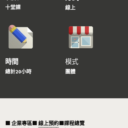
十堂課
線上
時間
模式
總計20小時
團體
⬛ 企業專區⬛ 
線上預約
⬛課程總覽 ​