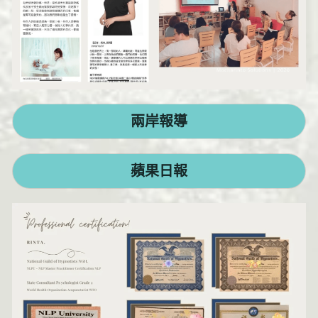
兩岸報導
蘋果日報