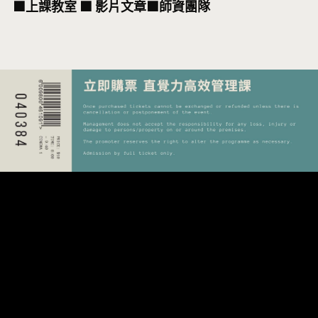
⬛上課教室 ⬛ 影片文章⬛師資團隊