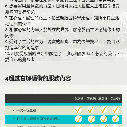
5. 懶得出門，想要在家也可以感受靈性學習氛圍的宅男宅女
6. 想要運用潛意識的力量，日積月累讓大腦植入正確指令接受
薰陶的各界精英
7. 在心理、靈性的路上，希望能結合科學原理，讓所學真正落
地使用的伙伴
8. 相信心靈的力量大於外在的世界，願意於內在潛意識作工的
同修
9. 受夠了生活的壓力、現實的綑綁，想為快樂找出口，為自己
打造幸福的創造家
10. 想要從頭腦的陷阱中醒過了，決心擺脫90%不必要的受苦，
愛自己的覺醒者
4超感官解碼術的服務內容