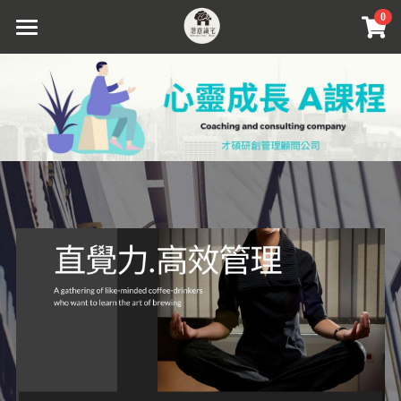
×
0
商品分類
首頁關於我們
職場溝通
企業組織課程
潛意識類別
協助員工方案
內在整合諮詢
身心靈成長課
文章影音專區
搜索
立即預約